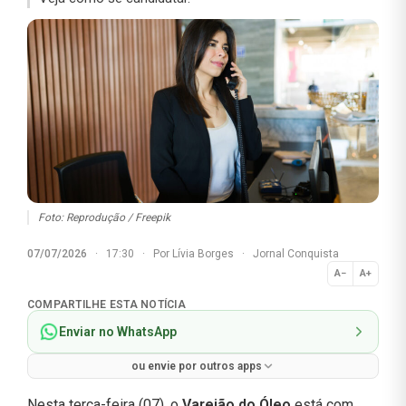
Foto: Reprodução / Freepik
07/07/2026
·
17:30
·
Por
Lívia Borges
·
Jornal Conquista
A−
A+
Normal
COMPARTILHE ESTA NOTÍCIA
Enviar no WhatsApp
ou envie por outros apps
Nesta terça-feira (07), o
Varejão do Óleo
está com