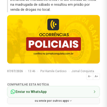
na madrugada de sábado e resultou em prisão por
venda de drogas no local.
07/07/2026
·
13:46
·
Por
Kamile Cardoso
·
Jornal Conquista
A−
A+
Normal
COMPARTILHE ESTA NOTÍCIA
Enviar no WhatsApp
ou envie por outros apps