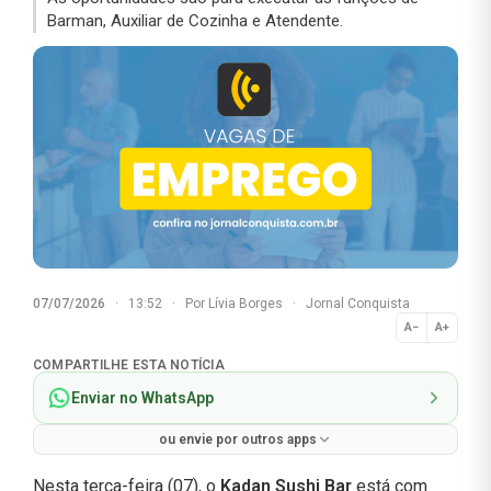
Barman, Auxiliar de Cozinha e Atendente.
07/07/2026
·
13:52
·
Por
Lívia Borges
·
Jornal Conquista
A−
A+
Normal
COMPARTILHE ESTA NOTÍCIA
Enviar no WhatsApp
ou envie por outros apps
Nesta terça-feira (07), o
Kadan Sushi Bar
está com