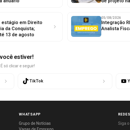
a anuário
de projeto n
05/08/2026
 estágio em Direito
Integração R
ia da Conquista;
Analista Fisc
té 13 de agosto
você estiver!
só clicar e seguir!
TikTok
Y
WHATSAPP
REDES
Grupo de Notícias
Siga o
Vagas de Emprego