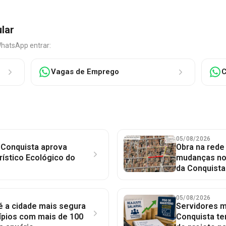
ular
WhatsApp entrar:
Vagas de Emprego
C
05/08/2026
 Conquista aprova
Obra na red
rístico Ecológico do
mudanças no 
da Conquista
05/08/2026
 é a cidade mais segura
Servidores mu
ípios com mais de 100
Conquista te