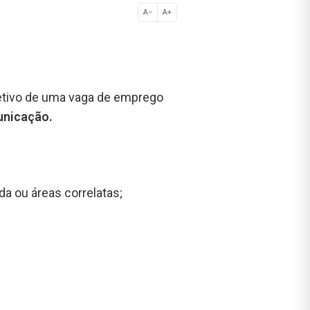
A−
A+
Normal
etivo de uma vaga de emprego
unicação.
a ou áreas correlatas;