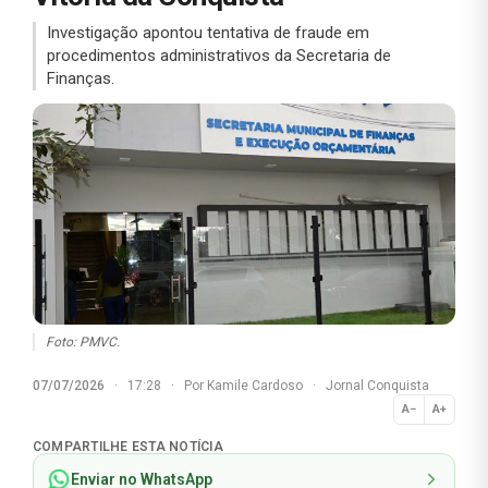
Investigação apontou tentativa de fraude em
procedimentos administrativos da Secretaria de
Finanças.
Foto: PMVC.
07/07/2026
·
17:28
·
Por
Kamile Cardoso
·
Jornal Conquista
A−
A+
Normal
COMPARTILHE ESTA NOTÍCIA
Enviar no WhatsApp