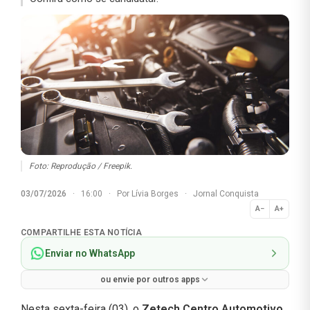
Foto: Reprodução / Freepik.
03/07/2026
·
16:00
·
Por
Lívia Borges
·
Jornal Conquista
A−
A+
Normal
COMPARTILHE ESTA NOTÍCIA
Enviar no WhatsApp
ou envie por outros apps
Nesta sexta-feira (03), o
Zetech Centro Automotivo