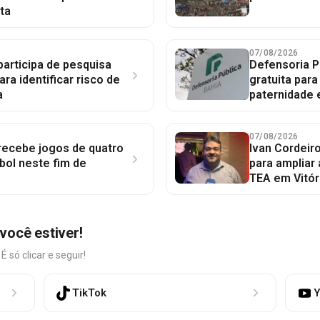
ta
07/08/2026
participa de pesquisa
Defensoria P
ara identificar risco de
gratuita par
a
paternidade 
07/08/2026
 recebe jogos de quatro
Ivan Cordeir
bol neste fim de
para ampliar
TEA em Vitór
você estiver!
só clicar e seguir!
TikTok
Y