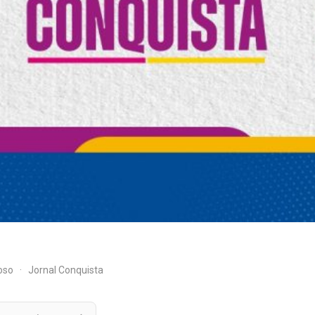
doso
·
Jornal Conquista