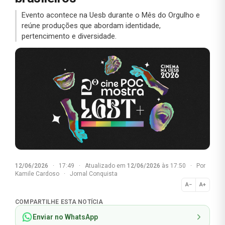
Evento acontece na Uesb durante o Mês do Orgulho e
reúne produções que abordam identidade,
pertencimento e diversidade.
12/06/2026
·
17:49
·
Atualizado em
12/06/2026
às 17:50
·
Por
Kamile Cardoso
·
Jornal Conquista
A−
A+
Normal
COMPARTILHE ESTA NOTÍCIA
Enviar no WhatsApp