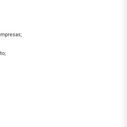
 empresas;
to;