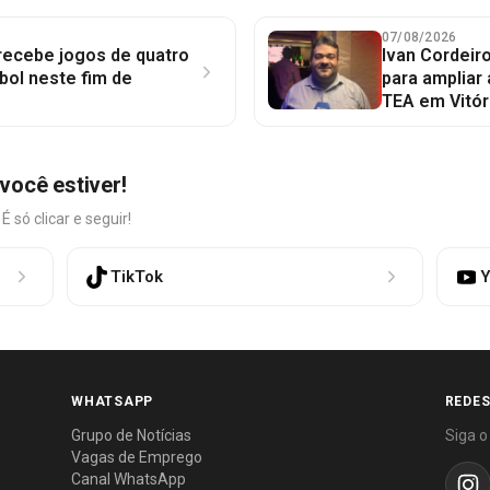
07/08/2026
 recebe jogos de quatro
Ivan Cordeir
bol neste fim de
para ampliar
TEA em Vitór
você estiver!
só clicar e seguir!
TikTok
Y
WHATSAPP
REDES
Grupo de Notícias
Siga o
Vagas de Emprego
Canal WhatsApp