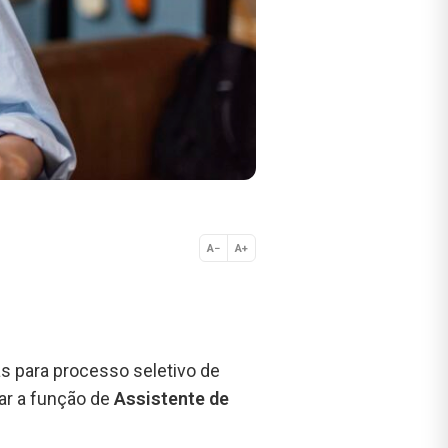
A−
A+
Normal
s para processo seletivo de
ar a função de
Assistente de