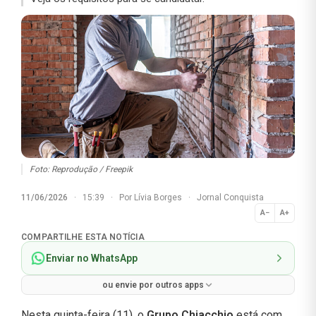
Foto: Reprodução / Freepik
11/06/2026
·
15:39
·
Por
Lívia Borges
·
Jornal Conquista
A−
A+
Normal
COMPARTILHE ESTA NOTÍCIA
Enviar no WhatsApp
ou envie por outros apps
Nesta quinta-feira (11), o
Grupo Chiacchio
está com