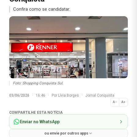
Confira como se candidatar.
Foto: Shopping Conquista Sul.
03/06/2026
·
16:46
·
Por
Lívia Borges
·
Jornal Conquista
A−
A+
Normal
COMPARTILHE ESTA NOTÍCIA
Enviar no WhatsApp
ou envie por outros apps