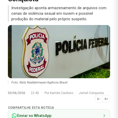
Investigação aponta armazenamento de arquivos com
cenas de violência sexual em nuvem e possível
produção do material pelo próprio suspeito.
Foto: Rafa Neddermeyer/Agência Brasil.
03/06/2026
·
22:45
·
Por
Kamile Cardoso
·
Jornal Conquista
A−
A+
Normal
COMPARTILHE ESTA NOTÍCIA
Enviar no WhatsApp