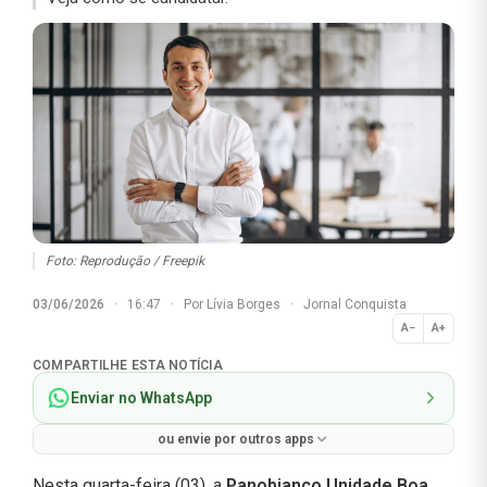
Foto: Reprodução / Freepik
03/06/2026
·
16:47
·
Por
Lívia Borges
·
Jornal Conquista
A−
A+
Normal
COMPARTILHE ESTA NOTÍCIA
Enviar no WhatsApp
ou envie por outros apps
Nesta quarta-feira (03), a
Panobianco Unidade Boa