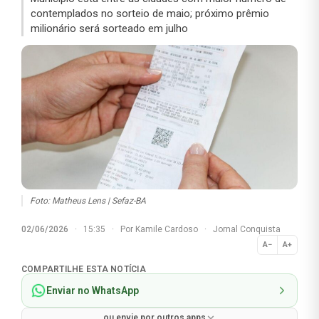
contemplados no sorteio de maio; próximo prêmio
milionário será sorteado em julho
Foto: Matheus Lens | Sefaz-BA
02/06/2026
·
15:35
·
Por
Kamile Cardoso
·
Jornal Conquista
A−
A+
Normal
COMPARTILHE ESTA NOTÍCIA
Enviar no WhatsApp
ou envie por outros apps