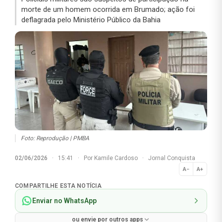
morte de um homem ocorrida em Brumado; ação foi
deflagrada pelo Ministério Público da Bahia
Foto: Reprodução | PMBA
02/06/2026
·
15:41
·
Por
Kamile Cardoso
·
Jornal Conquista
A−
A+
Normal
COMPARTILHE ESTA NOTÍCIA
Enviar no WhatsApp
ou envie por outros apps