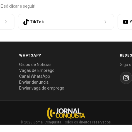
só clicar e seguir!
TikTok
Y
WHATSAPP
REDES
Grupo de Notícias
Siga o
Vagas de Emprego
Canal WhatsApp
Enviar denúncia
Enviar vaga de emprego
© 2026 Jornal Conquista. Todos os direitos reservados.
Política editorial
·
Política de privacidade