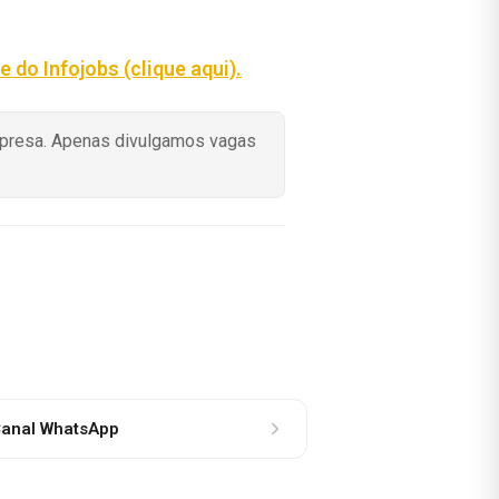
te do Infojobs (clique aqui).
mpresa. Apenas divulgamos vagas
anal WhatsApp