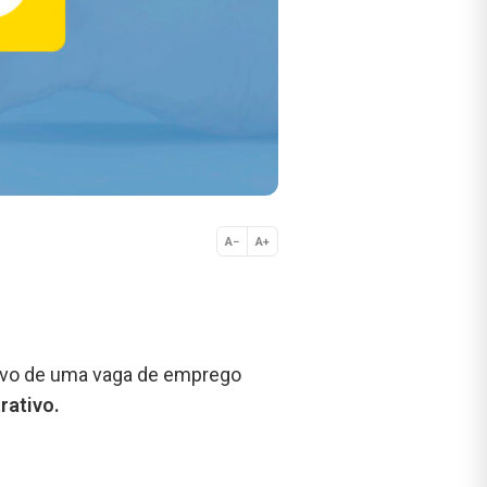
A−
A+
Normal
tivo de uma vaga de emprego
rativo.