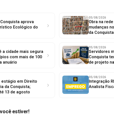
05/08/2026
 Conquista aprova
Obra na red
rístico Ecológico do
mudanças no 
da Conquista
05/08/2026
 é a cidade mais segura
Servidores mu
ípios com mais de 100
Conquista te
a anuário
de projeto n
05/08/2026
 estágio em Direito
Integração R
ia da Conquista;
Analista Fisc
té 13 de agosto
você estiver!