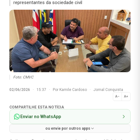
representantes da sociedade civil
Foto: CMVC
02/06/2026
·
15:37
·
Por
Kamile Cardoso
·
Jornal Conquista
A−
A+
Normal
COMPARTILHE ESTA NOTÍCIA
Enviar no WhatsApp
ou envie por outros apps