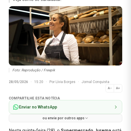
Foto: Reprodução / Freepik
28/05/2026
·
15:20
·
Por
Lívia Borges
·
Jornal Conquista
A−
A+
Normal
COMPARTILHE ESTA NOTÍCIA
Enviar no WhatsApp
ou envie por outros apps
Nesta quinta-feira (28), o
Supermercado Jurema
está