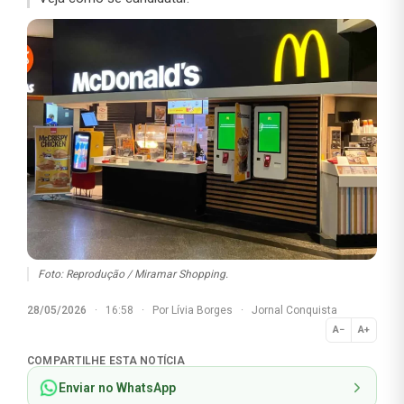
Foto: Reprodução / Miramar Shopping.
28/05/2026
·
16:58
·
Por
Lívia Borges
·
Jornal Conquista
A−
A+
Normal
COMPARTILHE ESTA NOTÍCIA
Enviar no WhatsApp