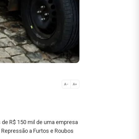
A−
A+
Normal
is de R$ 150 mil de uma empresa
de Repressão a Furtos e Roubos