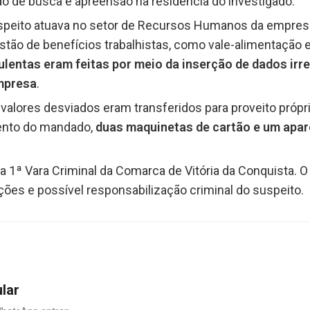
 de busca e apreensão na residência do investigado.
peito atuava no setor de Recursos Humanos da empresa e
tão de benefícios trabalhistas, como vale-alimentação e 
lentas eram feitas por meio da inserção de dados irreg
empresa
.
s valores desviados eram transferidos para proveito próp
mento do mandado,
duas maquinetas de cartão e um apar
ela 1ª Vara Criminal da Comarca de Vitória da Conquista.
ões e possível responsabilização criminal do suspeito.
ular