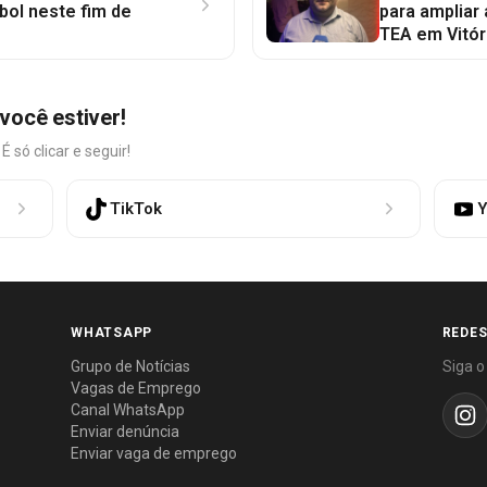
bol neste fim de
para ampliar
TEA em Vitór
você estiver!
só clicar e seguir!
TikTok
Y
WHATSAPP
REDES
Grupo de Notícias
Siga o
Vagas de Emprego
Canal WhatsApp
Enviar denúncia
Enviar vaga de emprego