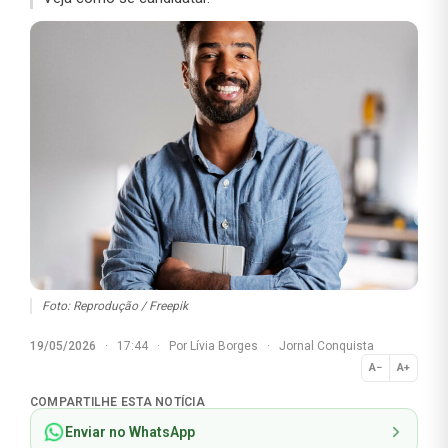
Foto: Reprodução / Freepik
19/05/2026
·
17:44
·
Por
Lívia Borges
·
Jornal Conquista
A−
A+
Normal
COMPARTILHE ESTA NOTÍCIA
Enviar no WhatsApp