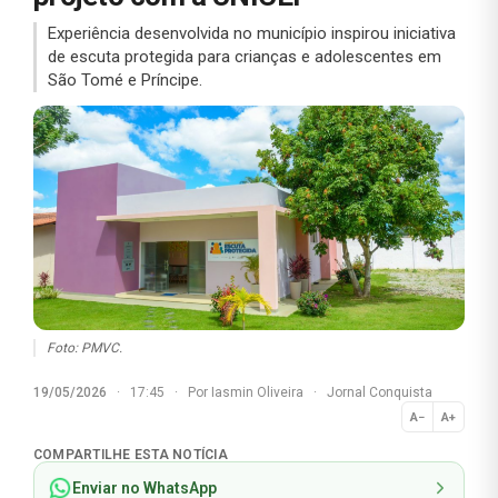
Experiência desenvolvida no município inspirou iniciativa
de escuta protegida para crianças e adolescentes em
São Tomé e Príncipe.
Foto: PMVC.
19/05/2026
·
17:45
·
Por
Iasmin Oliveira
·
Jornal Conquista
A−
A+
Normal
COMPARTILHE ESTA NOTÍCIA
Enviar no WhatsApp