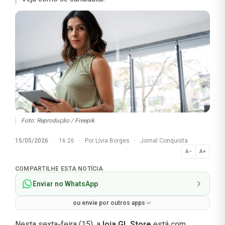
Foto: Reprodução / Freepik
15/05/2026
·
16:26
·
Por
Lívia Borges
·
Jornal Conquista
A−
A+
Normal
COMPARTILHE ESTA NOTÍCIA
Enviar no WhatsApp
ou envie por outros apps
Nesta sexta-feira (15), a
loja
GL Store
está com