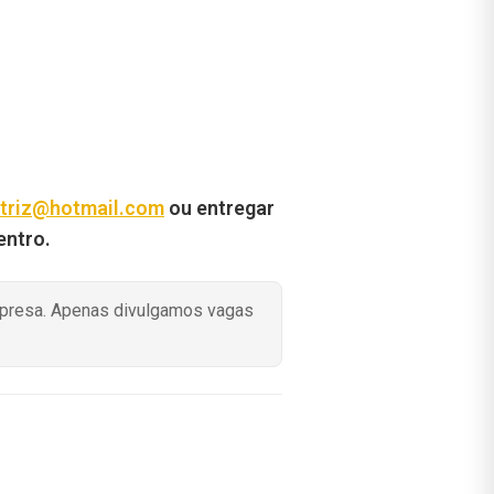
triz@hotmail.com
o
u entregar
entro.
mpresa. Apenas divulgamos vagas