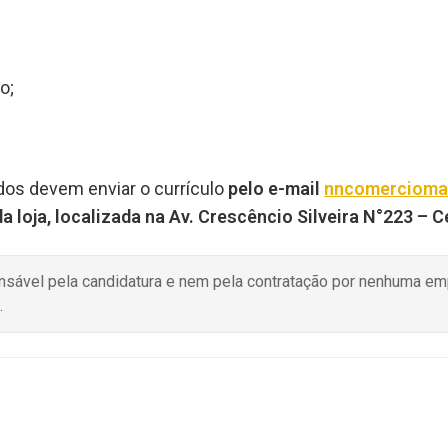
o;
ados devem enviar o currículo
pelo e-mail
nncomercioma
 loja, localizada na Av. Crescêncio Silveira N°223 – C
onsável pela candidatura e nem pela contratação por nenhuma e
.