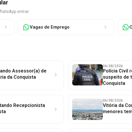
ular
WhatsApp entrar:
Vagas de Emprego
C
06/08/2026
atando Assessor(a) de
Polícia Civil
ria da Conquista
suspeito de t
Conquista
06/08/2026
tando Recepcionista
Vitória da Co
sta
menores tem