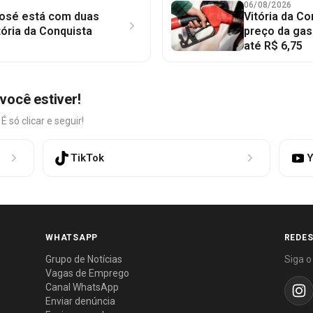
06/08/2026
osé está com duas
Vitória da Co
ória da Conquista
preço da gaso
até R$ 6,75
você estiver!
só clicar e seguir!
TikTok
Y
WHATSAPP
REDES
Grupo de Notícias
Siga o
Vagas de Emprego
Canal WhatsApp
Enviar denúncia