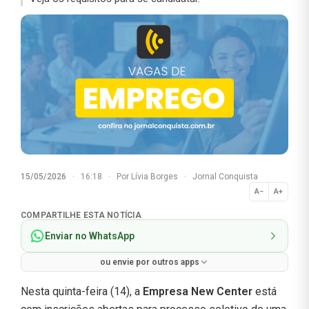
15/05/2026
·
16:18
·
Por
Lívia Borges
·
Jornal Conquista
A−
A+
Normal
COMPARTILHE ESTA NOTÍCIA
Enviar no WhatsApp
ou envie por outros apps
Nesta quinta-feira (14), a
Empresa New Center
está