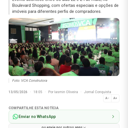
Boulevard Shopping, com ofertas especiais e opções de
imóveis para diferentes perfis de compradores.
Foto: VCA Construtora
13/05/2026
·
18:05
·
Por
Iasmin Oliveira
·
Jornal Conquista
A−
A+
Normal
COMPARTILHE ESTA NOTÍCIA
Enviar no WhatsApp
ou envie por outros apps