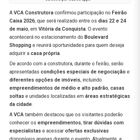
A
VCA Construtora
confirmou participação no
Feirão
Caixa 2026
, que será realizado entre os
dias 22 e 24
de maio
, em
Vitória da Conquista
. O evento
acontecerá no estacionamento do
Boulevard
Shopping
e reunirá oportunidades para quem deseja
adquirir a
casa própria
.
De acordo com a construtora, durante o feirão, serão
apresentadas
condições especiais de negociação
e
diferentes opções de imóveis
, incluindo
empreendimentos de médio e alto padrão
,
casas
soltas
e unidades localizadas em
áreas estratégicas
da cidade
.
A
VCA
também destacou que os visitantes poderão
conhecer os
empreendimentos
,
tirar dúvidas com
especialistas
e acessar
ofertas exclusivas
disponíveis apenas durante o evento. Atualmente, a