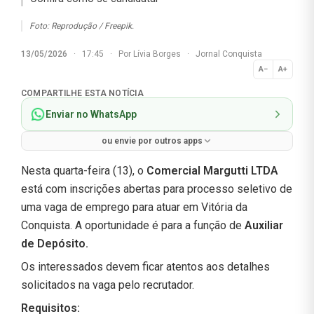
Foto: Reprodução / Freepik.
13/05/2026
·
17:45
·
Por
Lívia Borges
·
Jornal Conquista
A−
A+
Normal
COMPARTILHE ESTA NOTÍCIA
Enviar no WhatsApp
ou envie por outros apps
Nesta quarta-feira (13), o
Comercial Margutti LTDA
está com inscrições abertas para processo seletivo de
uma vaga de emprego para atuar em Vitória da
Conquista. A oportunidade é para a função de
Auxiliar
de Depósito.
Os interessados devem ficar atentos aos detalhes
solicitados na vaga pelo recrutador.
Requisitos: