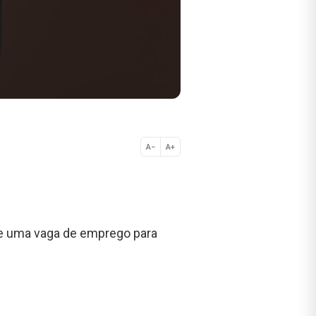
A−
A+
Normal
de uma vaga de emprego para