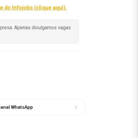
te do Infojobs (clique aqui).
mpresa. Apenas divulgamos vagas
anal WhatsApp