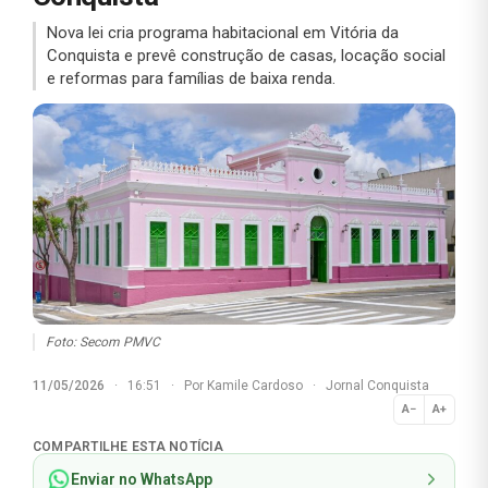
Nova lei cria programa habitacional em Vitória da
Conquista e prevê construção de casas, locação social
e reformas para famílias de baixa renda.
Foto: Secom PMVC
11/05/2026
·
16:51
·
Por
Kamile Cardoso
·
Jornal Conquista
A−
A+
Normal
COMPARTILHE ESTA NOTÍCIA
Enviar no WhatsApp