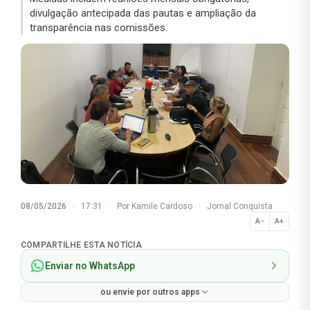
divulgação antecipada das pautas e ampliação da
transparência nas comissões.
08/05/2026
·
17:31
·
Por
Kamile Cardoso
·
Jornal Conquista
A−
A+
Normal
COMPARTILHE ESTA NOTÍCIA
Enviar no WhatsApp
ou envie por outros apps