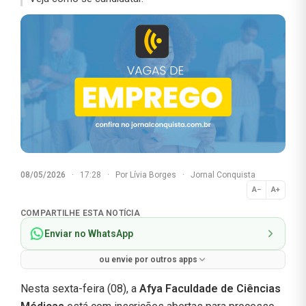
08/05/2026
·
17:28
·
Por
Lívia Borges
·
Jornal Conquista
A−
A+
Normal
COMPARTILHE ESTA NOTÍCIA
Enviar no WhatsApp
ou envie por outros apps
Nesta sexta-feira (08), a
Afya Faculdade de Ciências