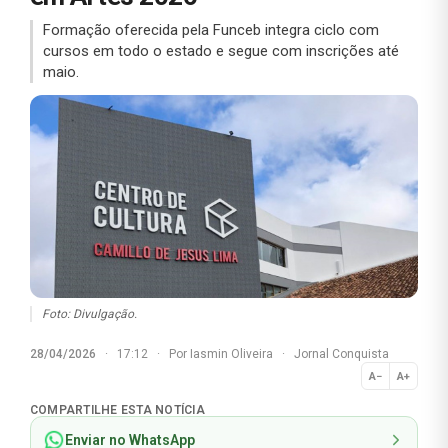
Formação oferecida pela Funceb integra ciclo com
cursos em todo o estado e segue com inscrições até
maio.
Foto: Divulgação.
28/04/2026
·
17:12
·
Por
Iasmin Oliveira
·
Jornal Conquista
A−
A+
Normal
COMPARTILHE ESTA NOTÍCIA
Enviar no WhatsApp