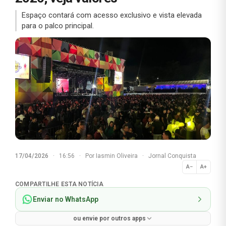
Espaço contará com acesso exclusivo e vista elevada
para o palco principal.
17/04/2026
·
16:56
·
Por
Iasmin Oliveira
·
Jornal Conquista
A−
A+
Normal
COMPARTILHE ESTA NOTÍCIA
Enviar no WhatsApp
ou envie por outros apps