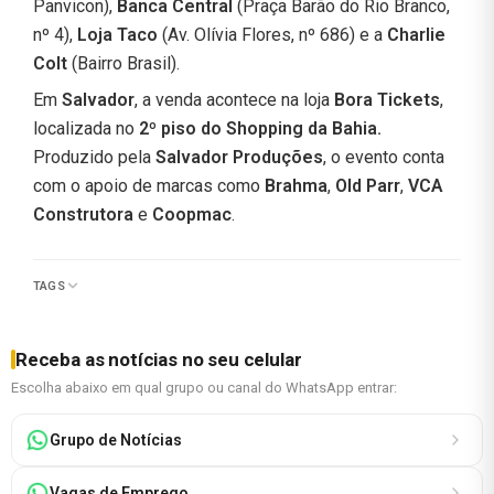
Panvicon),
Banca Central
(Praça Barão do Rio Branco,
nº 4),
Loja Taco
(Av. Olívia Flores, nº 686) e a
Charlie
Colt
(Bairro Brasil).
Em
Salvador
, a venda acontece na loja
Bora Tickets
,
localizada no
2º piso do Shopping da Bahia.
Produzido pela
Salvador Produções
, o evento conta
com o apoio de marcas como
Brahma
,
Old Parr
,
VCA
Construtora
e
Coopmac
.
TAGS
Receba as notícias no seu celular
Escolha abaixo em qual grupo ou canal do WhatsApp entrar:
Grupo de Notícias
Vagas de Emprego