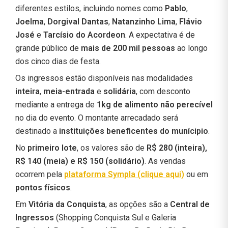
diferentes estilos, incluindo nomes como
Pablo
,
Joelma
,
Dorgival Dantas
,
Natanzinho Lima
,
Flávio
José
e
Tarcísio do Acordeon
. A expectativa é de
grande público de
mais de 200 mil pessoas
ao longo
dos cinco dias de festa.
Os ingressos estão disponíveis nas modalidades
inteira
,
meia-entrada
e
solidária
, com desconto
mediante a entrega de
1kg de alimento não perecível
no dia do evento. O montante arrecadado será
destinado a
instituições beneficentes do munícipio
.
No
primeiro lote
, os valores são de
R$ 280 (inteira),
R$ 140 (meia) e R$ 150 (solidário)
. As vendas
ocorrem pela
plataforma Sympla (clique aqui)
ou em
pontos físicos
.
Em
Vitória da Conquista
, as opções são a
Central de
Ingressos
(Shopping Conquista Sul e Galeria