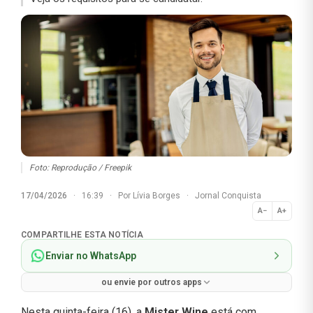
Foto: Reprodução / Freepik
17/04/2026
·
16:39
·
Por
Lívia Borges
·
Jornal Conquista
A−
A+
Normal
COMPARTILHE ESTA NOTÍCIA
Enviar no WhatsApp
ou envie por outros apps
Nesta quinta-feira (16), a
Mister Wine
está com