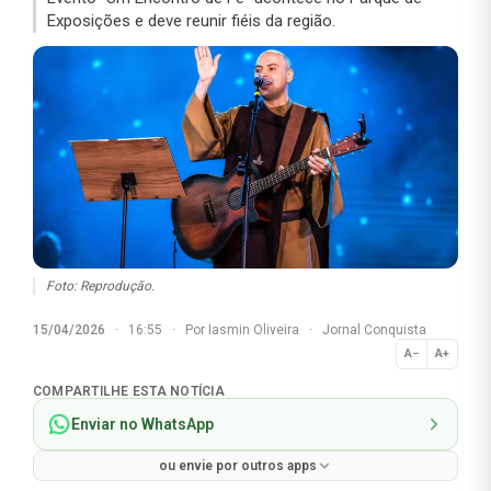
Exposições e deve reunir fiéis da região.
Foto: Reprodução.
15/04/2026
·
16:55
·
Por
Iasmin Oliveira
·
Jornal Conquista
A−
A+
Normal
COMPARTILHE ESTA NOTÍCIA
Enviar no WhatsApp
ou envie por outros apps