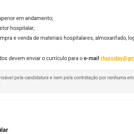
uperior em andamento;
tor hospitalar;
ra e venda de materiais hospitalares, almoxarifado, log
dos devem enviar o currículo para o
e-mail
rhuroday@gm
onsável pela candidatura e nem pela contratação por nenhuma e
.
ular