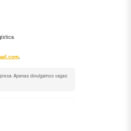
ística.
ail.com
.
mpresa. Apenas divulgamos vagas