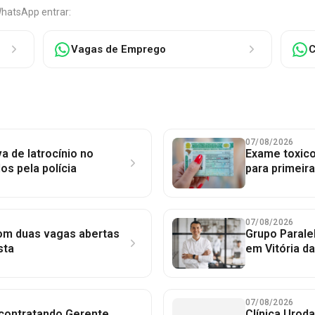
WhatsApp entrar:
Vagas de Emprego
C
07/08/2026
a de latrocínio no
Exame toxico
dos pela polícia
para primeir
07/08/2026
com duas vagas abertas
Grupo Parale
sta
em Vitória d
07/08/2026
 contratando Gerente
Clínica Uroda