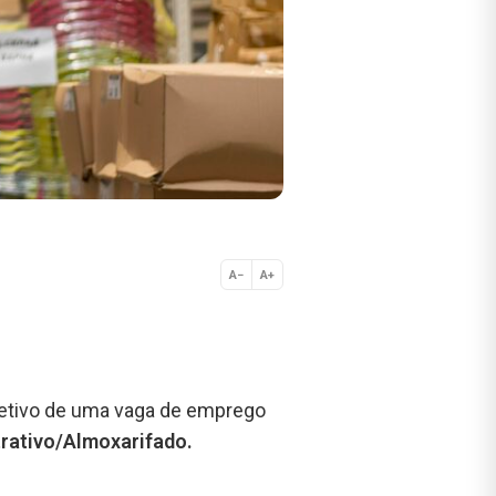
A−
A+
Normal
letivo de uma vaga de emprego
trativo/Almoxarifado.