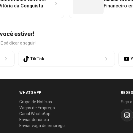
itória da Conquista
Financeiro e
você estiver!
só clicar e seguir!
TikTok
Y
WHATSAPP
REDES
Grupo de Notícias
Siga o
Vagas de Emprego
Canal WhatsApp
Enviar denúncia
Enviar vaga de emprego