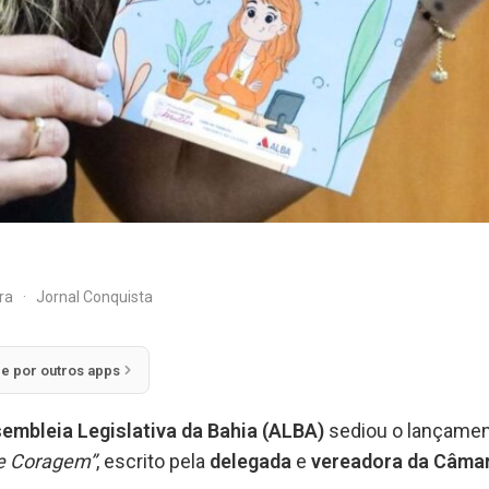
ira
·
Jornal Conquista
ie por outros apps
embleia Legislativa da Bahia (ALBA)
sediou o lançament
 e Coragem”
, escrito pela
delegada
e
vereadora da Câmar