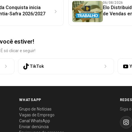
06/08/2026
 da Conquista inicia
Elo Distribu
ntia-Safra 2026/2027
de Vendas em
você estiver!
só clicar e seguir!
TikTok
Y
WHATSAPP
REDES
Grupo de Notícias
Siga o
Vagas de Emprego
Canal WhatsApp
Enviar denúncia