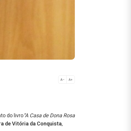
A−
A+
Normal
o do livro
“A Casa de Dona Rosa
a de Vitória da Conquista
,