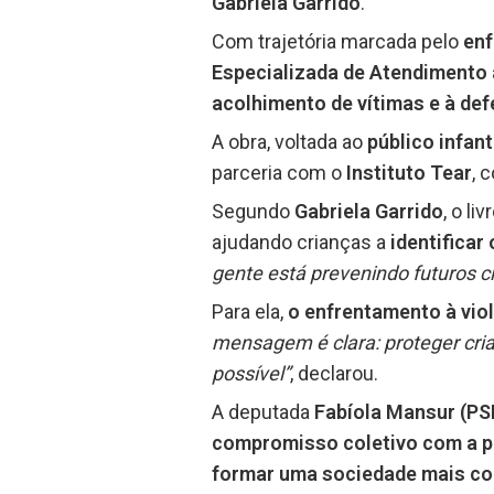
Gabriela Garrido
.
Com trajetória marcada pelo
enf
Especializada de Atendimento
acolhimento de vítimas e à def
A obra, voltada ao
público infant
parceria com o
Instituto Tear
, 
Segundo
Gabriela Garrido
, o li
ajudando crianças a
identificar 
gente está prevenindo futuros ci
Para ela,
o enfrentamento à vio
mensagem é clara: proteger crian
possível”
, declarou.
A deputada
Fabíola Mansur (PS
compromisso coletivo com a p
formar uma sociedade mais co