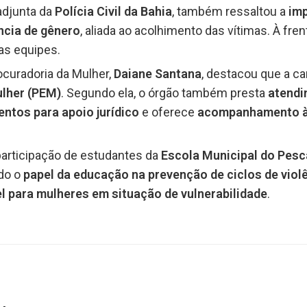
 adjunta da
Polícia Civil da Bahia
, também ressaltou a
imp
ncia de gênero
, aliada ao acolhimento das vítimas. À fren
as equipes.
ocuradoria da Mulher,
Daiane Santana
, destacou que a ca
ulher (PEM)
. Segundo ela, o órgão também presta
atendi
tos para apoio jurídico
e oferece
acompanhamento às
participação de estudantes da
Escola Municipal do Pesc
ndo o
papel da educação na prevenção de ciclos de viol
el para mulheres em situação de vulnerabilidade
.