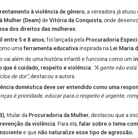
rentamento à violência de gênero
, a vereadora já atuou
 à Mulher (Deam)
de
Vitória da Conquista
, onde desenvo
esa dos direitos das mulheres
.
il entre 5 e 8 anos
, foi lançada pela
Procuradoria Especi
como uma
ferramenta educativa
inspirada na
Lei Maria 
vro vai além de uma história infantil e funciona como um
in
o que é cuidado, respeito e violência
.
“A gente não está
clos de dor”
, destacou a autora.
lência doméstica deve ser entendido como uma respon
ças é prioridade, educar para o respeito é urgente, rompe
B)
, titular da
Procuradoria da Mulher
, destacou que a ini
revenção da violência
. Para ela,
falar sobre o tema com
nsciente
e que
não naturalize esse tipo de agressão.