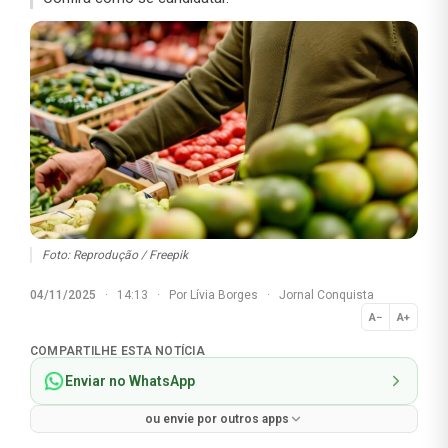
Foto: Reprodução / Freepik
04/11/2025
·
14:13
·
Por
Lívia Borges
·
Jornal Conquista
A−
A+
Normal
COMPARTILHE ESTA NOTÍCIA
Enviar no WhatsApp
ou envie por outros apps