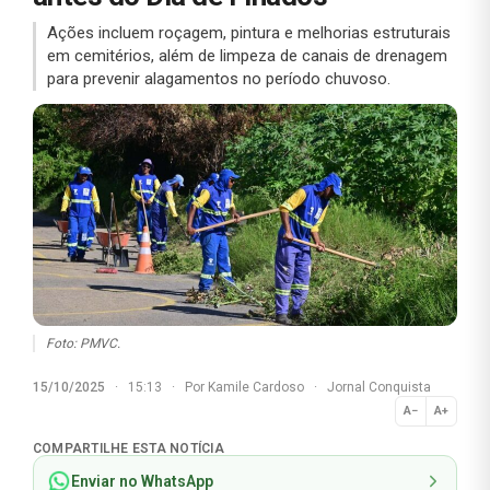
Ações incluem roçagem, pintura e melhorias estruturais
em cemitérios, além de limpeza de canais de drenagem
para prevenir alagamentos no período chuvoso.
Foto: PMVC.
15/10/2025
·
15:13
·
Por
Kamile Cardoso
·
Jornal Conquista
A−
A+
Normal
COMPARTILHE ESTA NOTÍCIA
Enviar no WhatsApp