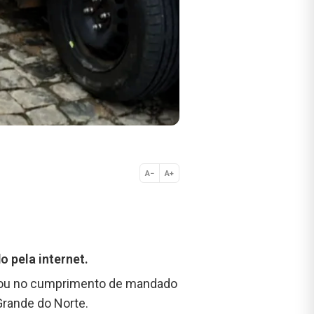
A−
A+
Normal
o pela internet.
ltou no cumprimento de mandado
 Grande do Norte.