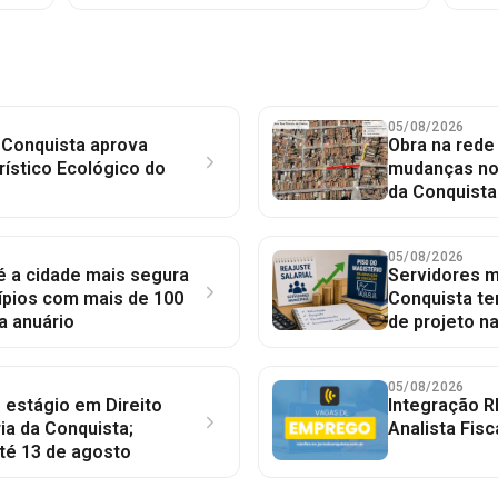
05/08/2026
 Conquista aprova
Obra na red
rístico Ecológico do
mudanças no 
da Conquista
05/08/2026
 é a cidade mais segura
Servidores mu
ípios com mais de 100
Conquista te
a anuário
de projeto n
05/08/2026
 estágio em Direito
Integração R
ia da Conquista;
Analista Fisc
té 13 de agosto