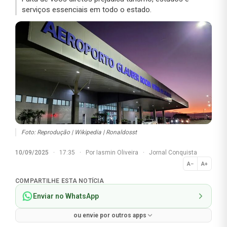
serviços essenciais em todo o estado.
Foto: Reprodução | Wikipedia | Ronaldosst
10/09/2025
·
17:35
·
Por
Iasmin Oliveira
·
Jornal Conquista
A−
A+
Normal
COMPARTILHE ESTA NOTÍCIA
Enviar no WhatsApp
ou envie por outros apps