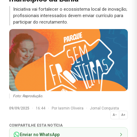
Iniciativa vai fortalecer o ecossistema local de inovação;
profissionais interessados devem enviar currículo para
participar do recrutamento.
Foto: Reprodução.
09/09/2025
·
16:44
·
Por
Iasmin Oliveira
·
Jornal Conquista
A−
A+
Normal
COMPARTILHE ESTA NOTÍCIA
Enviar no WhatsApp