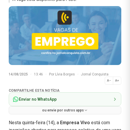
14/08/2025
·
13:46
·
Por
Lívia Borges
·
Jornal Conquista
A−
A+
Normal
COMPARTILHE ESTA NOTÍCIA
Enviar no WhatsApp
ou envie por outros apps
Nesta quinta-feira (14), a
Empresa
Vivo
está com