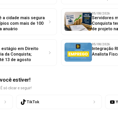
05/08/2026
 é a cidade mais segura
Servidores mu
ípios com mais de 100
Conquista te
a anuário
de projeto n
05/08/2026
 estágio em Direito
Integração R
ia da Conquista;
Analista Fisc
té 13 de agosto
você estiver!
só clicar e seguir!
TikTok
Y