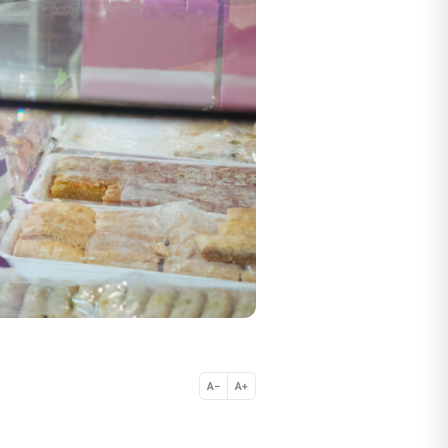
A−
A+
Normal