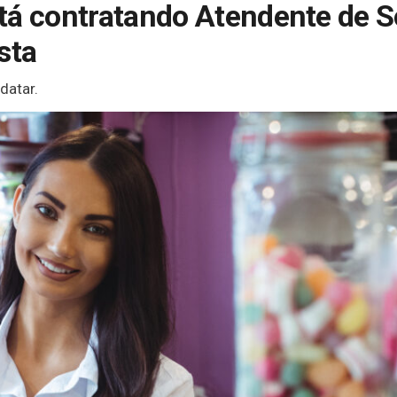
tá contratando Atendente de S
sta
datar.