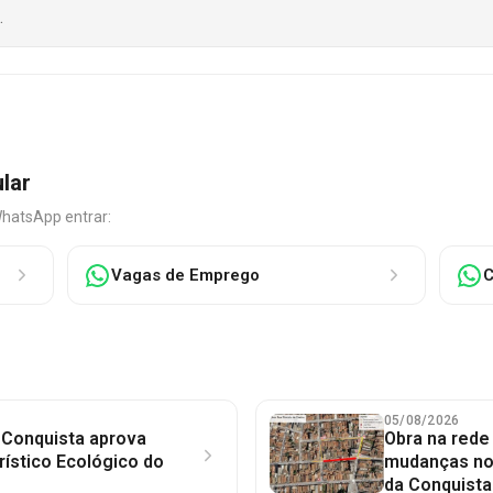
.
ular
WhatsApp entrar:
Vagas de Emprego
C
05/08/2026
 Conquista aprova
Obra na red
rístico Ecológico do
mudanças no 
da Conquista