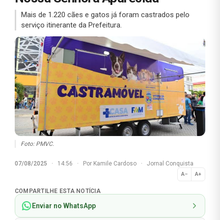
Mais de 1.220 cães e gatos já foram castrados pelo
serviço itinerante da Prefeitura.
Foto: PMVC.
07/08/2025
·
14:56
·
Por
Kamile Cardoso
·
Jornal Conquista
A−
A+
Normal
COMPARTILHE ESTA NOTÍCIA
Enviar no WhatsApp