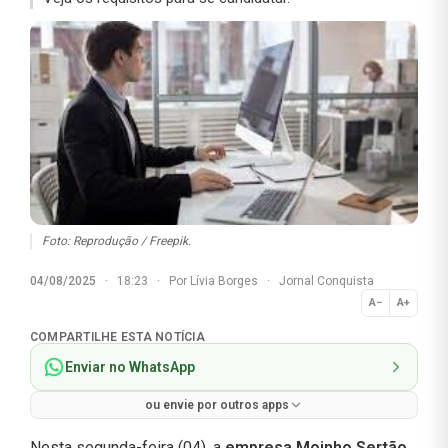
Foto: Reprodução / Freepik.
04/08/2025
·
18:23
·
Por
Lívia Borges
·
Jornal Conquista
A−
A+
Normal
COMPARTILHE ESTA NOTÍCIA
Enviar no WhatsApp
ou envie por outros apps
Nesta segunda-feira (04), a
empresa Moinho Sertão