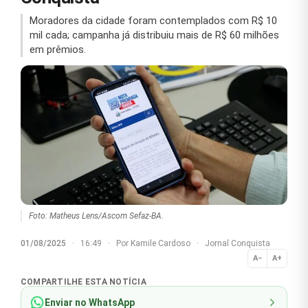
Moradores da cidade foram contemplados com R$ 10
mil cada; campanha já distribuiu mais de R$ 60 milhões
em prêmios.
Foto: Matheus Lens/Ascom Sefaz-BA.
01/08/2025
·
16:49
·
Por
Kamile Cardoso
·
Jornal Conquista
A−
A+
Normal
COMPARTILHE ESTA NOTÍCIA
Enviar no WhatsApp