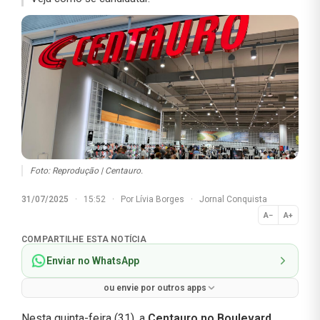
Foto: Reprodução | Centauro.
31/07/2025
·
15:52
·
Por
Lívia Borges
·
Jornal Conquista
A−
A+
Normal
COMPARTILHE ESTA NOTÍCIA
Enviar no WhatsApp
ou envie por outros apps
Nesta quinta-feira (31), a
Centauro no Boulevard