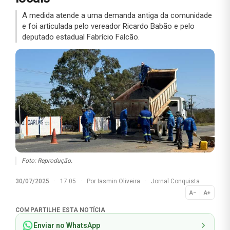
A medida atende a uma demanda antiga da comunidade
e foi articulada pelo vereador Ricardo Babão e pelo
deputado estadual Fabrício Falcão.
Foto: Reprodução.
30/07/2025
·
17:05
·
Por
Iasmin Oliveira
·
Jornal Conquista
A−
A+
Normal
COMPARTILHE ESTA NOTÍCIA
Enviar no WhatsApp