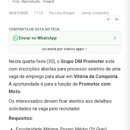
Foto: Reprodução - Freepik
30/07/2025
·
17:10
·
Por
Lívia Borges
·
Jornal Conquista
A−
A+
Normal
COMPARTILHE ESTA NOTÍCIA
Enviar no WhatsApp
ou envie por outros apps
Nesta quarta-feira (30), o
Grupo DM Promoter
está
com inscrições abertas para processo seletivo de uma
vaga de emprego para atuar em
Vitória da Conquista.
A oportunidade é para a função de
Promotor com
Moto.
Os interessados devem ficar atentos aos detalhes
solicitados na vaga pelo recrutador.
Requisitos:
Escolaridade Mínima: Ensino Médio (2º Grau).